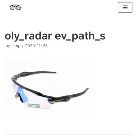
コ
ン
テ
ン
oly_radar ev_path_s
ツ
へ
by
mmp
2020-12-28
ス
キ
ッ
プ