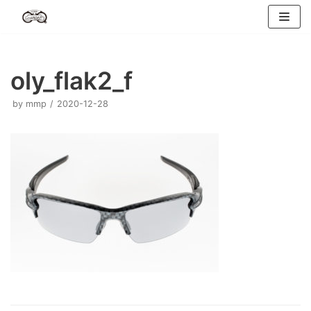
コ
ン
テ
ン
oly_flak2_f
ツ
へ
by
mmp
2020-12-28
ス
キ
ッ
プ