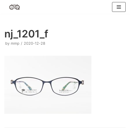
コ
ン
テ
ン
nj_1201_f
ツ
へ
by
mmp
2020-12-28
ス
キ
ッ
プ